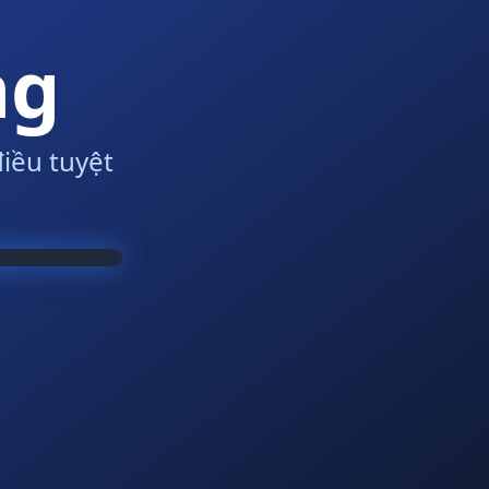
ng
iều tuyệt