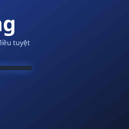
ng
iều tuyệt