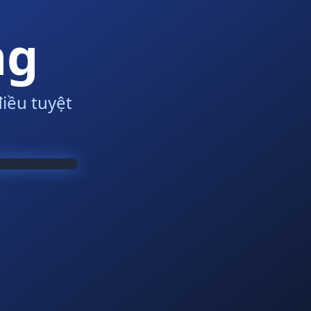
ng
iều tuyệt