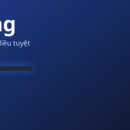
ng
iều tuyệt