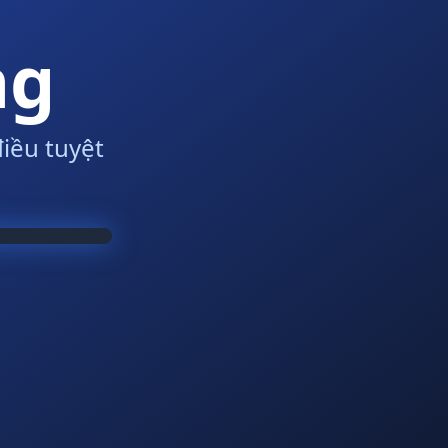
ng
iều tuyệt