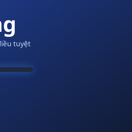
ng
iều tuyệt