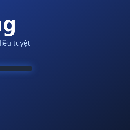
ng
iều tuyệt