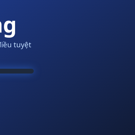
ng
iều tuyệt