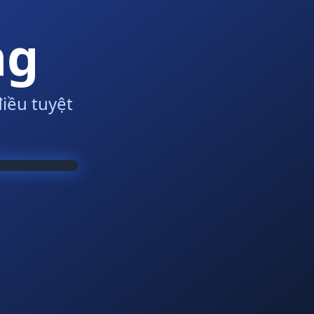
ng
iều tuyệt