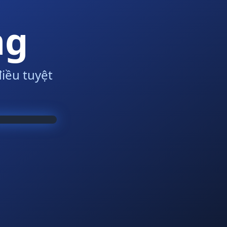
ng
iều tuyệt