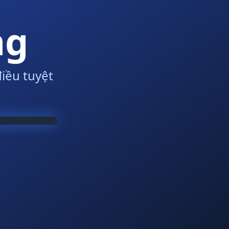
ng
iều tuyệt