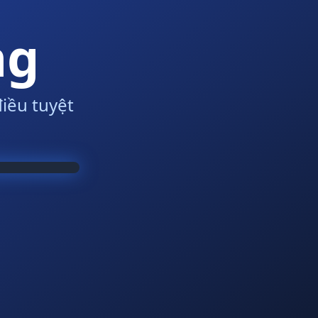
ng
iều tuyệt