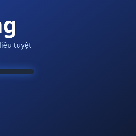
ng
iều tuyệt